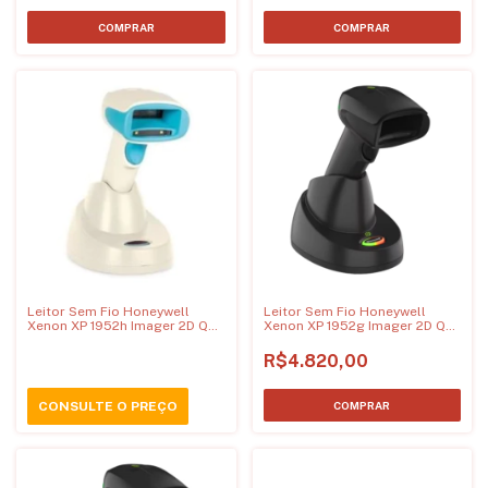
Leitor Sem Fio Honeywell
Leitor Sem Fio Honeywell
Xenon XP 1952h Imager 2D QR
Xenon XP 1952g Imager 2D QR
Code Foco HD - USB (Versão
Code Foco HD - USB
Hospitalar - Health Care)
R$4.820,00
CONSULTE O PREÇO