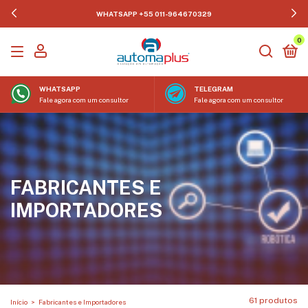
WHATSAPP +55 011-964670329
0
WHATSAPP
TELEGRAM
Fale agora com um consultor
Fale agora com um consultor
FABRICANTES E
IMPORTADORES
61 produtos
Início
>
Fabricantes e Importadores