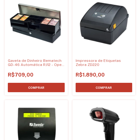
Gaveta de Dinheiro Bematech
Impressora de Etiquetas
GD-46 Automática RJ12 - Open
Zebra ZD220
Top, Preto
R$709,00
R$1.890,00