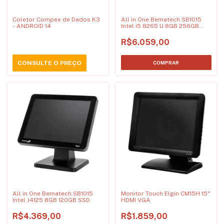
Coletor Compex de Dados K3
All in One Bematech SB1015
- ANDROID 14
Intel i5 8265 U 8GB 256GB
SSD
R$6.059,00
CONSULTE O PREÇO
All in One Bematech SB1015
Monitor Touch Elgin CM15H 15"
Intel J4125 8GB 120GB SSD
HDMI VGA
R$4.369,00
R$1.859,00