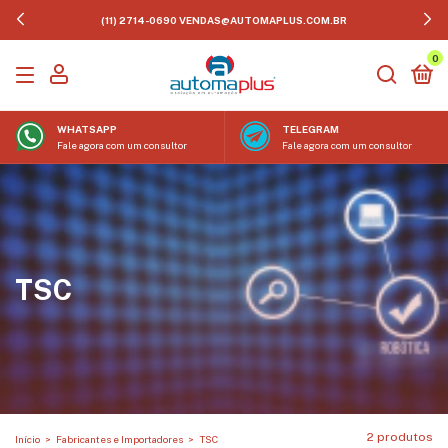
(11) 2714-0690
VENDAS@AUTOMAPLUS.COM.BR
0
WHATSAPP
TELEGRAM
Fale agora com um consultor
Fale agora com um consultor
TSC
2 produtos
Início
>
Fabricantes e Importadores
>
TSC