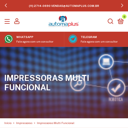
(11) 2714-0690
VENDAS@AUTOMAPLUS.COM.BR
0
WHATSAPP
TELEGRAM
Fale agora com um consultor
Fale agora com um consultor
IMPRESSORAS MULTI
FUNCIONAL
Início
>
Impressoras
>
Impressoras Multi Funcional